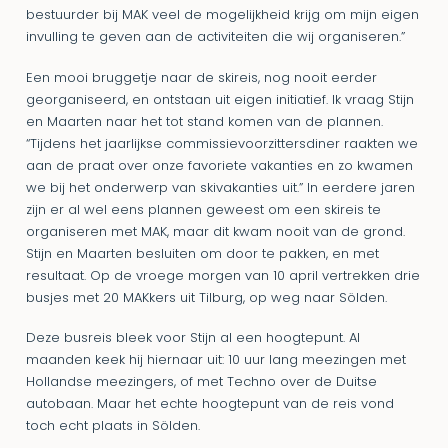
bestuurder bij MAK veel de mogelijkheid krijg om mijn eigen
invulling te geven aan de activiteiten die wij organiseren.”
Een mooi bruggetje naar de skireis, nog nooit eerder
georganiseerd, en ontstaan uit eigen initiatief. Ik vraag Stijn
en Maarten naar het tot stand komen van de plannen.
“Tijdens het jaarlijkse commissievoorzittersdiner raakten we
aan de praat over onze favoriete vakanties en zo kwamen
we bij het onderwerp van skivakanties uit.” In eerdere jaren
zijn er al wel eens plannen geweest om een skireis te
organiseren met MAK, maar dit kwam nooit van de grond.
Stijn en Maarten besluiten om door te pakken, en met
resultaat. Op de vroege morgen van 10 april vertrekken drie
busjes met 20 MAKkers uit Tilburg, op weg naar Sölden.
Deze busreis bleek voor Stijn al een hoogtepunt. Al
maanden keek hij hiernaar uit: 10 uur lang meezingen met
Hollandse meezingers, of met Techno over de Duitse
autobaan. Maar het echte hoogtepunt van de reis vond
toch echt plaats in Sölden.