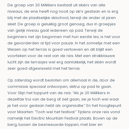
De groep van 20 MAKkers bestaat uit skiërs van alle
niveaus; de ene heeft nog nooit op ski’s gestaan en is erg
blij met de plaatselijke skischool, terwijl de ander al jaren
skiet. De groep is gelukkig groot genoeg, dus in groepjes
van gelijk niveau gaat iedereen op pad. Terwijl de
beginners net zijn begonnen met hun eerste les, is het voor
de gevorderden al tijd voor pauze. In het zonnetje met een
Weizen op het terras is goed vertoeven en dit blijkt een
voorteken voor de rest van de reis. Met een strakblauwe
lucht zijn de terrasjes wel erg aanlokkelijk, het skiën wordt
zeer goed afgewisseld met het terras.
Op zaterdag wordt besloten om allemaal in de, door de
commissie speciaal ontworpen, skitrui op pad te gaan.
Voor Stijn het toppunt van de reis: “Als je 20 MAKkers in
dezelfde trui van de berg af ziet gaan, zie je toch wel waar
je het voor gedaan hebt als organisatie.” En het hoogtepunt
voor Maarten: “Toch wel het festival.” Tijdens onze reis vond
namelijk het Electric Mountain Festival plaats. Boven op de
berg, tussen de besneeuwde toppen, met bier en