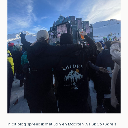
In dit blog spreek ik met Stijn en Maarten. Als SkiCo (Skireis