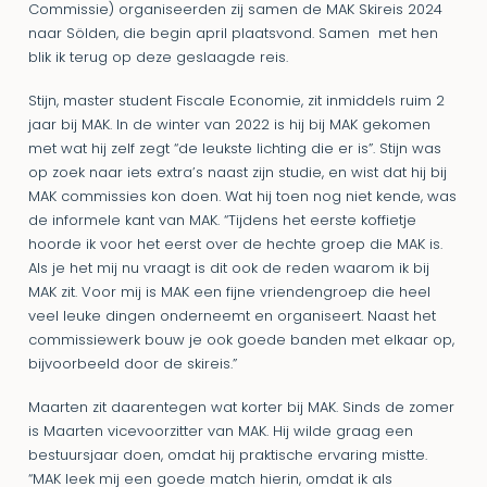
Commissie) organiseerden zij samen de MAK Skireis 2024
naar Sölden, die begin april plaatsvond. Samen met hen
blik ik terug op deze geslaagde reis.
Stijn, master student Fiscale Economie, zit inmiddels ruim 2
jaar bij MAK. In de winter van 2022 is hij bij MAK gekomen
met wat hij zelf zegt “de leukste lichting die er is”. Stijn was
op zoek naar iets extra’s naast zijn studie, en wist dat hij bij
MAK commissies kon doen. Wat hij toen nog niet kende, was
de informele kant van MAK. “Tijdens het eerste koffietje
hoorde ik voor het eerst over de hechte groep die MAK is.
Als je het mij nu vraagt is dit ook de reden waarom ik bij
MAK zit. Voor mij is MAK een fijne vriendengroep die heel
veel leuke dingen onderneemt en organiseert. Naast het
commissiewerk bouw je ook goede banden met elkaar op,
bijvoorbeeld door de skireis.”
Maarten zit daarentegen wat korter bij MAK. Sinds de zomer
is Maarten vicevoorzitter van MAK. Hij wilde graag een
bestuursjaar doen, omdat hij praktische ervaring mistte.
“MAK leek mij een goede match hierin, omdat ik als